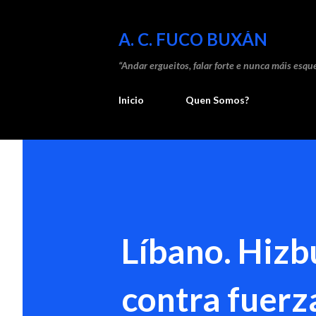
A. C. FUCO BUXÁN
“Andar ergueitos, falar forte e nunca máis esque
Inicio
Quen Somos?
Líbano. Hizb
contra fuerza