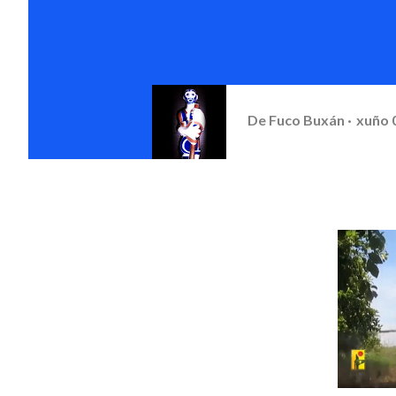
De
Fuco Buxán
xuño 