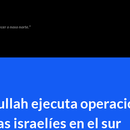
Saltar ao contido principal
cer o noso norte."
ullah ejecuta operac
s israelíes en el sur