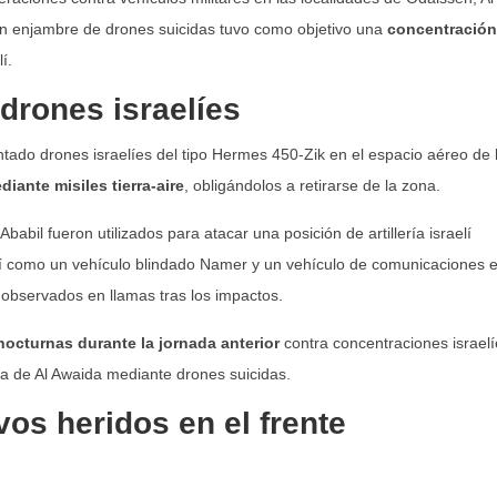
un enjambre de drones suicidas tuvo como objetivo una
concentración
í.
 drones israelíes
ntado drones israelíes del tipo Hermes 450-Zik en el espacio aéreo de 
diante misiles tierra-aire
, obligándolos a retirarse de la zona.
bil fueron utilizados para atacar una posición de artillería israelí
í como un vehículo blindado Namer y un vehículo de comunicaciones 
 observados en llamas tras los impactos.
octurnas durante la jornada anterior
contra concentraciones israelí
ina de Al Awaida mediante drones suicidas.
vos heridos en el frente