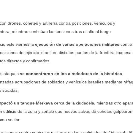
on drones, cohetes y artillería contra posiciones, vehículos y
ontera, mientras continúan las tensiones tras el alto al fuego.
ció este viernes la
ejecución de varias operaciones militares
contra
iciones del ejército israelí en distintos puntos de la frontera libanesa-
os directos y confirmados.
los ataques
se concentraron en los alrededores de la histórica
nzadas agrupaciones de soldados y vehículos israelíes mediante ráfa
s suicidas.
mpactó un tanque Merkava
cerca de la ciudadela, mientras otro apar
un edificio de la zona y señaló que nuevas salvas de cohetes golpearon
smo sector.
raciones contra vehículos militares en las localidades de Odaisseh, Al