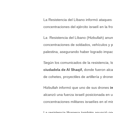
La Resistencia del Líbano informó ataques c
concentraciones del ejército israelí en la fr
La Resistencia del Líbano (Hizbullah) anun
concentraciones de soldados, vehículos y pos
palestina, asegurando haber logrado impact
Según los comunicados de la resistencia, 
ciudadela de Al Shaqif,
donde fueron alca
de cohetes, proyectiles de artillería y drone
Hizbullah informó que uno de sus drones
i
alcanzó una fuerza israelí posicionada en 
concentraciones militares israelíes en el mi
La resistencia libanesa también anunció ope