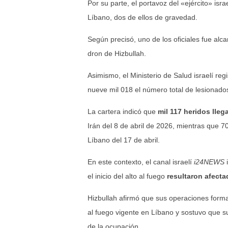
Por su parte, el portavoz del «ejército» isra
Líbano, dos de ellos de gravedad.
Según precisó, uno de los oficiales fue al
dron de Hizbullah.
Asimismo, el Ministerio de Salud israelí reg
nueve mil 018 el número total de lesionados
La cartera indicó que
mil 117 heridos lleg
Irán del 8 de abril de 2026, mientras que 7
Líbano del 17 de abril.
En este contexto, el canal israelí
i24NEWS
i
el inicio del alto al fuego
resultaron afect
Hizbullah afirmó que sus operaciones form
al fuego vigente en Líbano y sostuvo que su
de la ocupación.