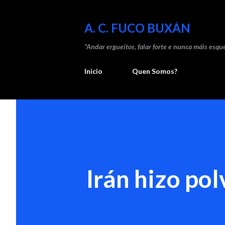
A. C. FUCO BUXÁN
“Andar ergueitos, falar forte e nunca máis esque
Inicio
Quen Somos?
Irán hizo pol