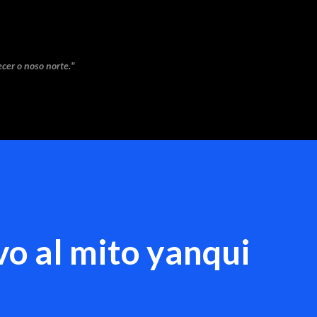
Saltar ao contido principal
cer o noso norte."
vo al mito yanqui