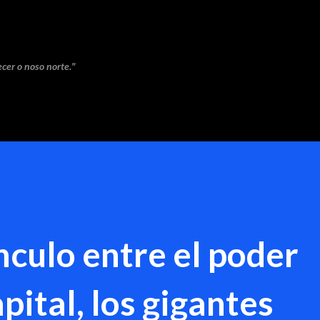
Saltar ao contido principal
cer o noso norte."
nculo entre el poder
apital, los gigantes