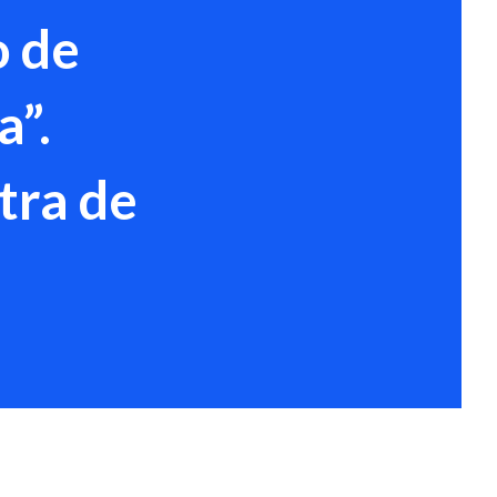
o de
a”.
tra de