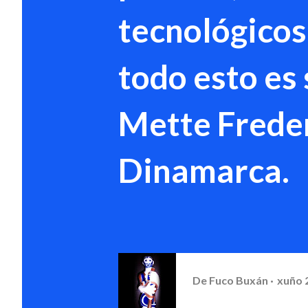
tecnológicos 
todo esto es
Mette Freder
Dinamarca.
De
Fuco Buxán
xuño 