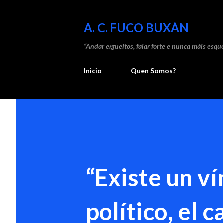
A. C. FUCO BUXÁN
“Andar ergueitos, falar forte e nunca máis esque
Inicio
Quen Somos?
“Existe un ví
político, el c