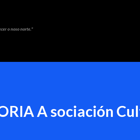
Saltar ao contido principal
cer o noso norte."
A A sociación Cul