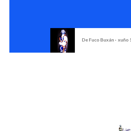
De
Fuco Buxán
xuño 