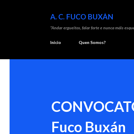
A. C. FUCO BUXÁN
“Andar ergueitos, falar forte e nunca máis esque
Inicio
Quen Somos?
CONVOCATORI
Fuco Buxán