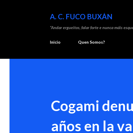
A. C. FUCO BUXÁN
“Andar ergueitos, falar forte e nunca máis esque
Inicio
Quen Somos?
Cogami denun
años en la va