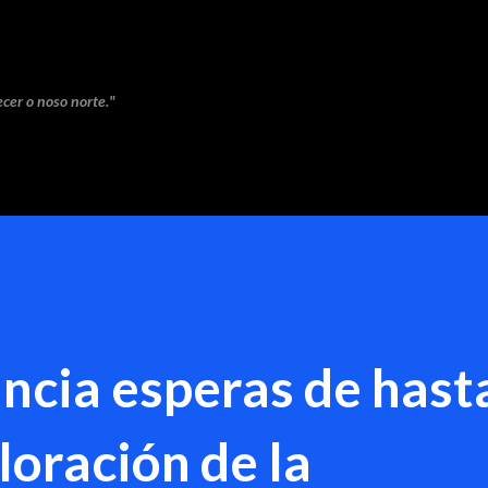
Saltar ao contido principal
cer o noso norte."
cia esperas de hasta
loración de la