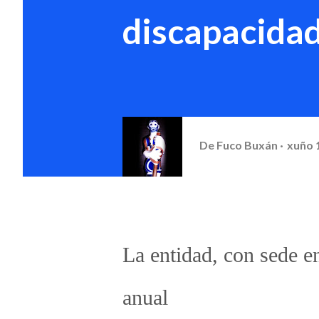
discapacida
De
Fuco Buxán
xuño 
La entidad, con sede e
anual