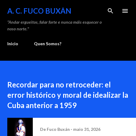
Saltar ao contido principal
A. C. FUCO BUXÁN
“Andar ergueitos, falar forte e nunca máis esquecer o
noso norte."
Inicio
Quen Somos?
Recordar para no retroceder: el
error histórico y moral de idealizar la
Cuba anterior a 1959
De
Fuco Buxán
maio 31, 2026