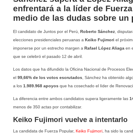
enfrentará a la líder de Fuerz
medio de las dudas sobre un p
El candidato de Juntos por el Perú,
Roberto Sánchez
, disputa
elecciones presidenciales peruanas a
Keiko Fujimori
el próxim
imponerse por un estrecho margen a
Rafael López Aliaga
en e
que se celebró el pasado 12 de abril.
Los datos que ha difundido la Oficina Nacional de Procesos Ele
el
99,66% de los votos escrutados
, Sánchez ha obtenido al
a los
1.989.968 apoyos
que ha cosechado el líder de Renovaci
La diferencia entre ambos candidatos supera ligeramente las
1
menos de 350 actas por contabilizar.
Keiko Fujimori vuelve a intentarlo
La candidata de Fuerza Popular,
Keiko Fujimori
, ha sido la can