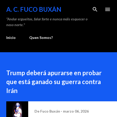
Saltar ao contido principal
A. C. FUCO BUXÁN
“Andar ergueitos, falar forte e nunca máis esquecer o
noso norte."
Inicio
Quen Somos?
Trump deberá apurarse en probar
que está ganado su guerra contra
Irán
De
Fuco Buxán
marzo 06, 2026