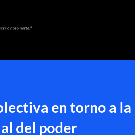
Saltar ao contido principal
cer o noso norte."
olectiva en torno a la
ual del poder