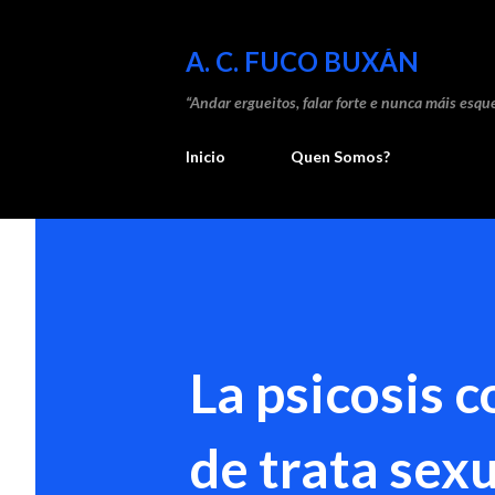
A. C. FUCO BUXÁN
“Andar ergueitos, falar forte e nunca máis esque
Inicio
Quen Somos?
La psicosis c
de trata sex