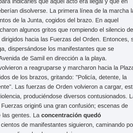
para indicarles que aquel acto era ilegal y que en
erían disolverse. La primera línea de la marcha l
tos de la Junta, cogidos del brazo. En aquel
charon algunos gritos que rompiendo el silencio d
 dirigidos hacia las Fuerzas del Orden. Entonces, 
ga, dispersándose los manifestantes que se
 Avenida de Samil en dirección a la playa.
volvieron a reagruparse y marcharon hacia la Plaz
dos de los brazos, gritando: "Policía, detente, la
nte". Las fuerzas de Orden volvieron a cargar, es
iolencia, produciéndose diversos contusionados. L
s Fuerzas origin6 una gran confusión; escenas de
e las gentes. La
concentración quedó
 cientos de manifestantes siguieron, caminando po