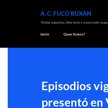
A. C. FUCO BUXÁN
“Andar ergueitos, falar forte e nunca máis esque
Inicio
Quen Somos?
Episodios vig
presentó en 