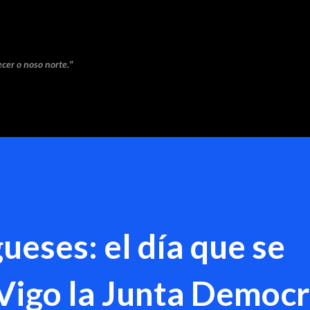
Saltar ao contido principal
cer o noso norte."
ueses: el día que se
Vigo la Junta Democr