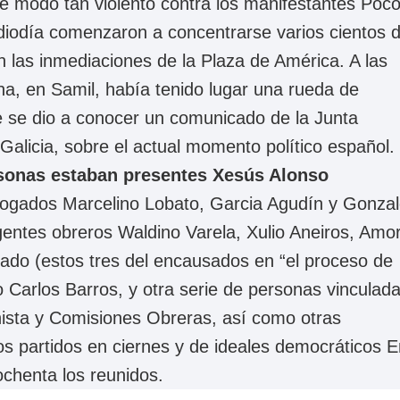
e modo tan violento contra los manifestantes Poc
iodía comenzaron a concentrarse varios cientos 
 las inmediaciones de la Plaza de América. A las
na, en Samil, había tenido lugar una rueda de
e se dio a conocer un comunicado de la Junta
alicia, sobre el actual momento político español.
sonas estaban presentes Xesús Alonso
bogados Marcelino Lobato, Garcia Agudín y Gonza
igentes obreros Waldino Varela, Xulio Aneiros, Amo
lado (estos tres del encausados en “el proceso de
ito Carlos Barros, y otra serie de personas vinculad
nista y Comisiones Obreras, así como otras
os partidos en ciernes y de ideales democráticos E
ochenta los reunidos.