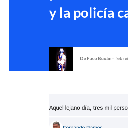
y la policía 
De
Fuco Buxán
febrei
Aquel lejano día, tres mil per
Fernando Ramos