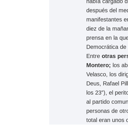
había cargado d
después del med
manifestantes en
diez de la maña
prensa en la qu
Democrática de G
Entre
otras per
Montero;
los a
Velasco, los dir
Deus, Rafael Pil
los 23”), el per
al partido comu
personas de otr
total eran unos 