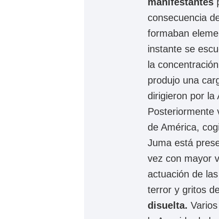
manifestantes
consecuencia deb
formaban elemen
instante se escu
la concentración
produjo una car
dirigieron por la
Posteriormente 
de América, cogi
Juma está prese
vez con mayor v
actuación de la
terror y gritos d
disuelta.
Varios