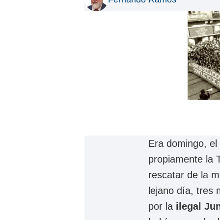
Era domingo, el 15 de febrero de 1976. Ni siquiera había empezado
propiamente la 
rescatar de la m
lejano día, tres
por la
ilegal Ju