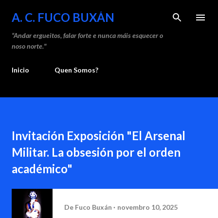
Saltar ao contido principal
A. C. FUCO BUXÁN
“Andar ergueitos, falar forte e nunca máis esquecer o
noso norte."
Inicio
Quen Somos?
Invitación Exposición "El Arsenal
Militar. La obsesión por el orden
académico"
De
Fuco Buxán
novembro 10, 2025