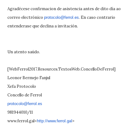
Agradécese confirmacion de asistencia antes de dito día ao
correo electrónico
. En caso contrario
protocolo@ferrol.es
entenderase que declina a invitación.
Un atento saúdo.
[WebFerrol2017.Resources.Texto
sWeb.ConcelloDeFerrol]
Leonor Bermejo Fanjul
Xefa Protocolo
Concello de Ferrol
protocolo@ferrol.es
981944010/11
www.ferrol.gal<
>
http://www.ferr
ol.gal