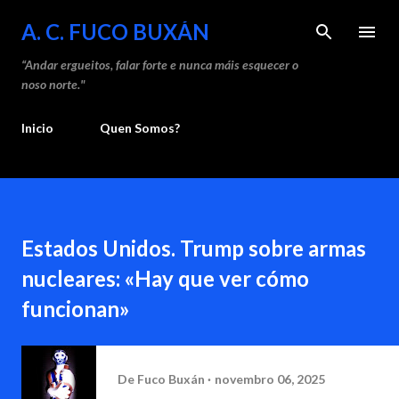
Saltar ao contido principal
A. C. FUCO BUXÁN
“Andar ergueitos, falar forte e nunca máis esquecer o
noso norte."
Inicio
Quen Somos?
Estados Unidos. Trump sobre armas
nucleares: «Hay que ver cómo
funcionan»
De
Fuco Buxán
novembro 06, 2025