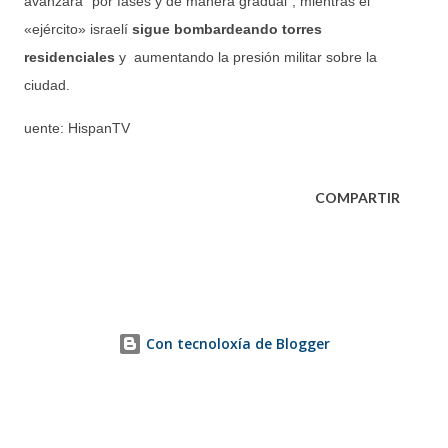
avanzará “por fases y de manera gradual”; mientras el
«ejército» israelí
sigue bombardeando torres
residenciales
y aumentando la presión militar sobre la
ciudad.
uente: HispanTV
COMPARTIR
Con tecnoloxía de Blogger