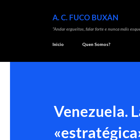
A. C. FUCO BUXÁN
“Andar ergueitos, falar forte e nunca máis esque
Inicio
Quen Somos?
Venezuela. L
«estratégica