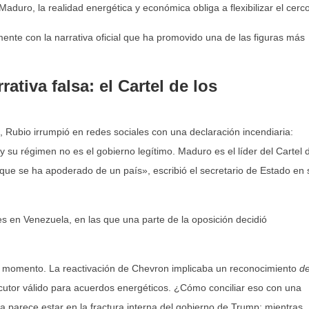
aduro, la realidad energética y económica obliga a flexibilizar el cerco
ente con la narrativa oficial que ha promovido una de las figuras más
ativa falsa: el Cartel de los
 Rubio irrumpió en redes sociales con una declaración incendiaria:
 su régimen no es el gobierno legítimo. Maduro es el líder del Cartel 
 que se ha apoderado de un país», escribió el secretario de Estado en 
es en Venezuela, en las que una parte de la oposición decidió
 el momento. La reactivación de Chevron implicaba un reconocimiento
d
cutor válido para acuerdos energéticos. ¿Cómo conciliar eso con una
 parece estar en la fractura interna del gobierno de Trump: mientras