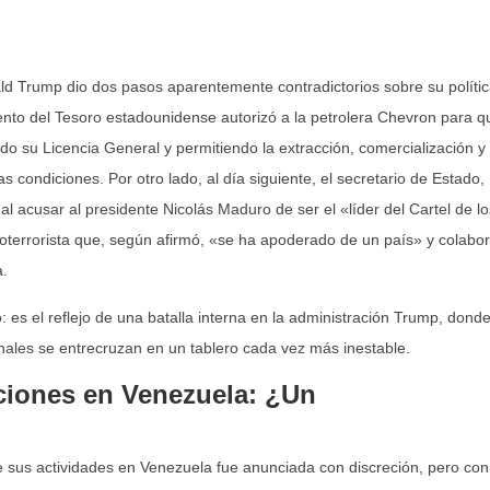
d Trump dio dos pasos aparentemente contradictorios sobre su políti
nto del Tesoro estadounidense autorizó a la petrolera Chevron para q
o su Licencia General y permitiendo la extracción, comercialización y
 condiciones. Por otro lado, al día siguiente, el secretario de Estado,
l acusar al presidente Nicolás Maduro de ser el «líder del Cartel de lo
coterrorista que, según afirmó, «se ha apoderado de un país» y colabo
a.
: es el reflejo de una batalla interna en la administración Trump, dond
nales se entrecruzan en un tablero cada vez más inestable.
ciones en Venezuela: ¿Un
e sus actividades en Venezuela fue anunciada con discreción, pero con