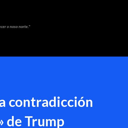
Saltar ao contido principal
cer o noso norte."
a contradicción
» de Trump