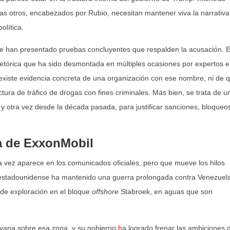
as otros, encabezados por Rubio, necesitan mantener viva la narrativa
olítica.
se han presentado pruebas concluyentes que respalden la acusación. E
retórica que ha sido desmontada en múltiples ocasiones por expertos 
 existe evidencia concreta de una organización con ese nombre, ni de 
ctura de tráfico de drogas con fines criminales. Más bien, se trata de u
y otra vez desde la década pasada, para justificar sanciones, bloqueo
a de ExxonMobil
ra vez aparece en los comunicados oficiales, pero que mueve los hilos
 estadounidense ha mantenido una guerra prolongada contra Venezuel
 de exploración en el bloque
offshore
Stabroek, en aguas que son
yana sobre esa zona, y su gobierno
h
a logrado frenar las ambiciones 