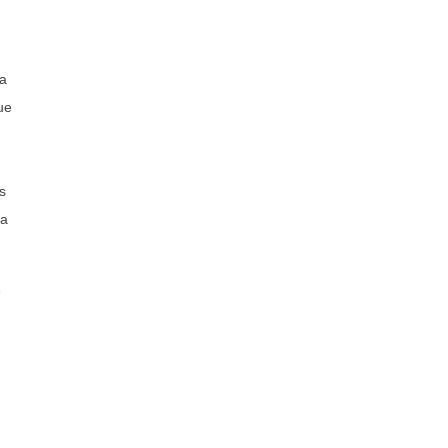
ca
ue
s
ra
e