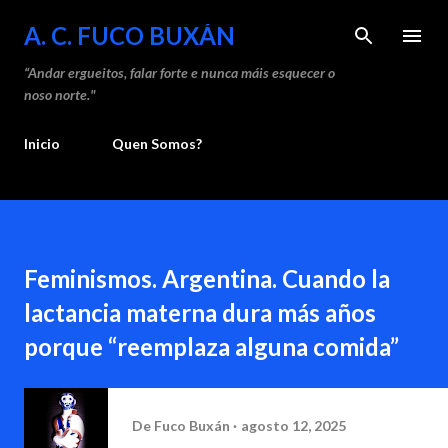
Saltar ao contido principal
A. C. FUCO BUXÁN
“Andar ergueitos, falar forte e nunca máis esquecer o
noso norte."
Inicio
Quen Somos?
Feminismos. Argentina. Cuando la
lactancia materna dura más años
porque “reemplaza alguna comida”
De
Fuco Buxán
agosto 12, 2025