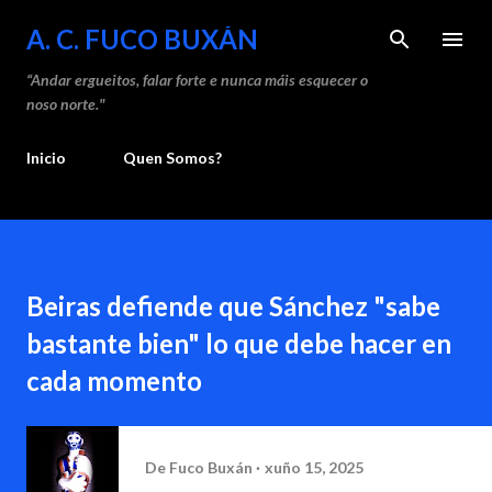
Saltar ao contido principal
A. C. FUCO BUXÁN
“Andar ergueitos, falar forte e nunca máis esquecer o
noso norte."
Inicio
Quen Somos?
Beiras defiende que Sánchez "sabe
bastante bien" lo que debe hacer en
cada momento
De
Fuco Buxán
xuño 15, 2025