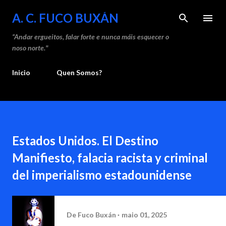
Saltar ao contido principal
A. C. FUCO BUXÁN
“Andar ergueitos, falar forte e nunca máis esquecer o
noso norte."
Inicio
Quen Somos?
Estados Unidos. El Destino
Manifiesto, falacia racista y criminal
del imperialismo estadounidense
De
Fuco Buxán
maio 01, 2025