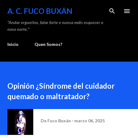
Saltar ao contido principal
A. C. FUCO BUXÁN
“Andar ergueitos, falar forte e nunca máis esquecer o
noso norte."
Inicio
Quen Somos?
Opinión ¿Síndrome del cuidador
quemado o maltratador?
De
Fuco Buxán
marzo 06, 2025