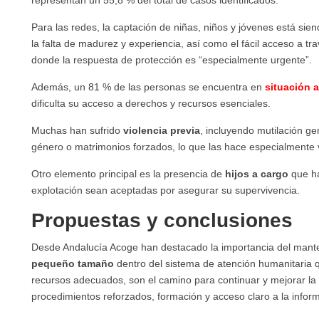
representan un 55,8 % del total de casos identificados.
Para las redes, la captación de niñas, niños y jóvenes está sie
la falta de madurez y experiencia, así como el fácil acceso a tr
donde la respuesta de protección es “especialmente urgente”.
Además, un 81 % de las personas se encuentra en
situación a
dificulta su acceso a derechos y recursos esenciales.
Muchas han sufrido
violencia previa
, incluyendo mutilación ge
género o matrimonios forzados, lo que las hace especialmente v
Otro elemento principal es la presencia de
hijos a cargo
que ha
explotación sean aceptadas por asegurar su supervivencia.
Propuestas y conclusiones
Desde Andalucía Acoge han destacado la importancia del mant
pequeño tamaño
dentro del sistema de atención humanitaria 
recursos adecuados, son el camino para continuar y mejorar la
procedimientos reforzados, formación y acceso claro a la infor