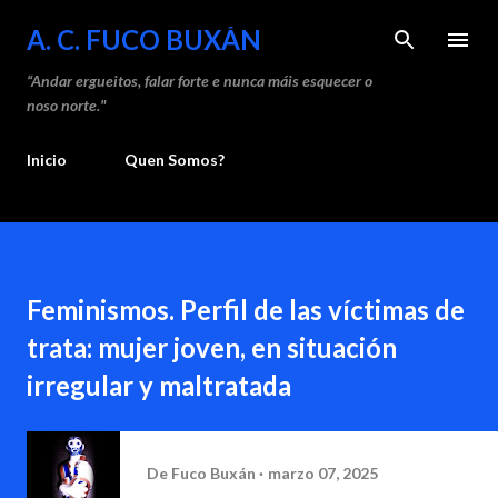
Saltar ao contido principal
A. C. FUCO BUXÁN
“Andar ergueitos, falar forte e nunca máis esquecer o
noso norte."
Inicio
Quen Somos?
Feminismos. Perfil de las víctimas de
trata: mujer joven, en situación
irregular y maltratada
De
Fuco Buxán
marzo 07, 2025