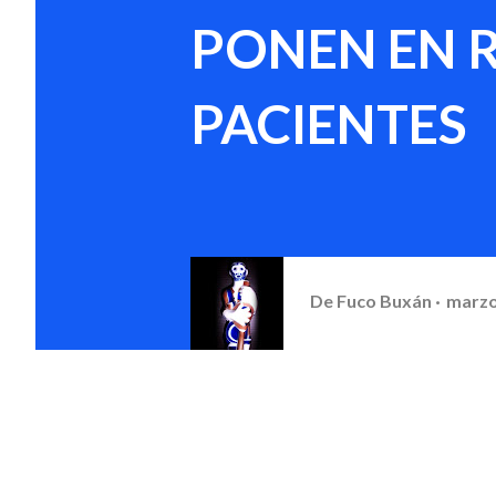
PONEN EN R
PACIENTES
De
Fuco Buxán
marzo