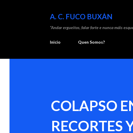
A. C. FUCO BUXÁN
“Andar ergueitos, falar forte e nunca máis esque
Inicio
Quen Somos?
COLAPSO E
RECORTES Y