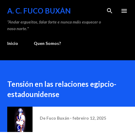
Saltar ao contido principal
A. C. FUCO BUXÁN
“Andar ergueitos, falar forte e nunca máis esquecer o
noso norte."
Inicio
Quen Somos?
Tensión en las relaciones egipcio-
estadounidense
De
Fuco Buxán
febreiro 12, 2025