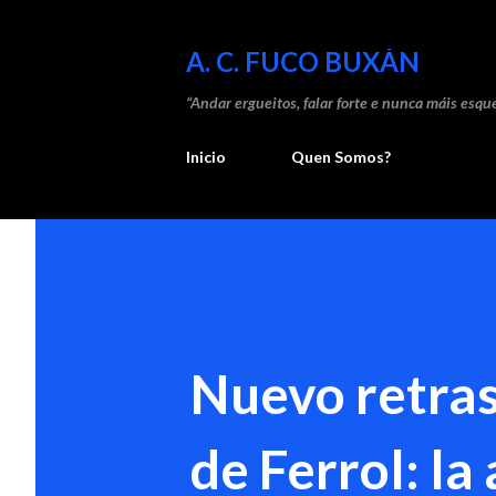
A. C. FUCO BUXÁN
“Andar ergueitos, falar forte e nunca máis esque
Inicio
Quen Somos?
Nuevo retras
de Ferrol: la