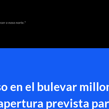
Saltar ao contido principal
cer o noso norte."
o en el bulevar millo
 apertura prevista pa