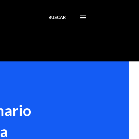
BUSCAR
nario
ra