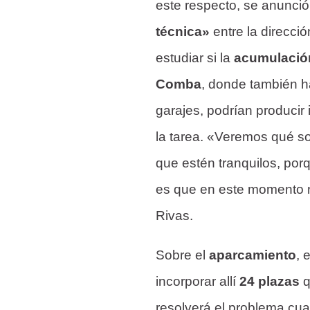
este respecto, se anunci
técnica»
entre la direcci
estudiar si la
acumulació
Comba
, donde también ha
garajes, podrían producir
la tarea. «Veremos qué s
que estén tranquilos, porq
es que en este momento n
Rivas.
Sobre el
aparcamiento
, 
incorporar allí
24 plazas
q
resolverá el problema cua