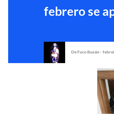
febrero se a
De
Fuco Buxán
febrei