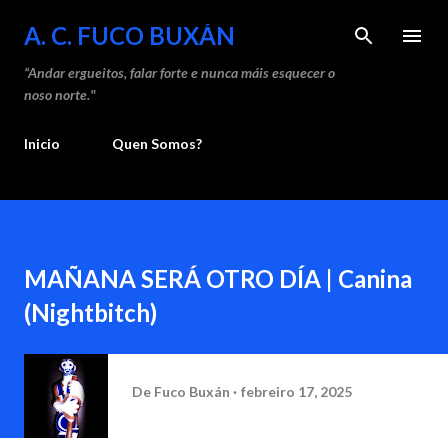
Saltar ao contido principal
A. C. FUCO BUXÁN
“Andar ergueitos, falar forte e nunca máis esquecer o
noso norte."
Inicio
Quen Somos?
MAÑANA SERÁ OTRO DÍA | Canina
(Nightbitch)
De
Fuco Buxán
febreiro 17, 2025