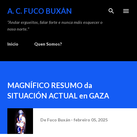
Saltar ao contido principal
A. C. FUCO BUXÁN
“Andar ergueitos, falar forte e nunca máis esquecer o
noso norte."
Inicio
Quen Somos?
MAGNÍFICO RESUMO da
SITUACIÓN ACTUAL en GAZA
De
Fuco Buxán
febreiro 05, 2025