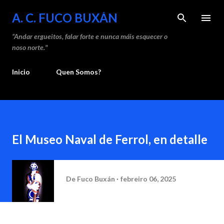
Saltar ao contido principal
A. C. FUCO BUXÁN
“Andar ergueitos, falar forte e nunca máis esquecer o
noso norte."
Inicio
Quen Somos?
El Museo Naval de Ferrol, en detalle
De
Fuco Buxán
febreiro 06, 2025