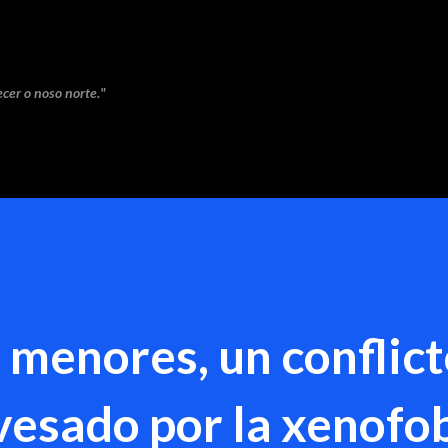
Saltar ao contido principal
cer o noso norte."
e menores, un conflic
avesado por la xenofob