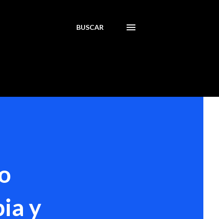
BUSCAR
to
ia y