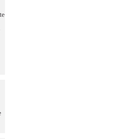
te
a
e
e