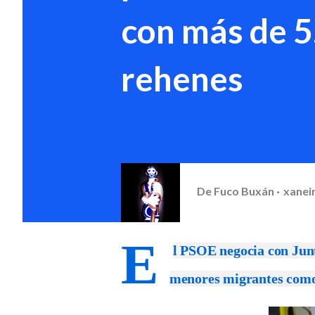
con más de 5
rehenes
De
Fuco Buxán
xanei
E
l PSOE negocia con Junt
menores migrantes com