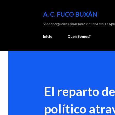
A. C. FUCO BUXÁN
“Andar ergueitos, falar forte e nunca máis esque
Inicio
Quen Somos?
El reparto d
político atr