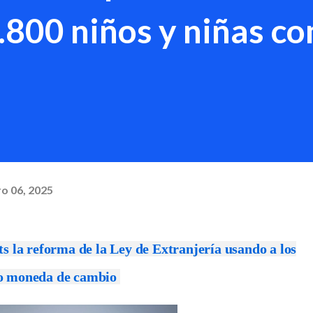
.800 niños y niñas c
ro 06, 2025
s la reforma de la Ley de Extranjería usando a los
o moneda de cambio