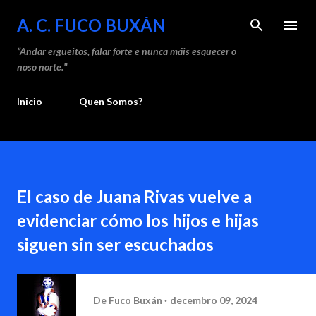
Saltar ao contido
A. C. FUCO BUXÁN
“Andar ergueitos, falar forte e nunca máis esquecer o
noso norte."
Inicio
Quen Somos?
El caso de Juana Rivas vuelve a
evidenciar cómo los hijos e hijas
siguen sin ser escuchados
De
Fuco Buxán
decembro 09, 2024