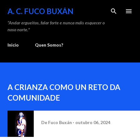
Saltar ao contido principal
A. C. FUCO BUXÁN
“Andar ergueitos, falar forte e nunca máis esquecer o
noso norte."
Inicio
Quen Somos?
A CRIANZA COMO UN RETO DA
COMUNIDADE
De
Fuco Buxán
outubro 06, 2024