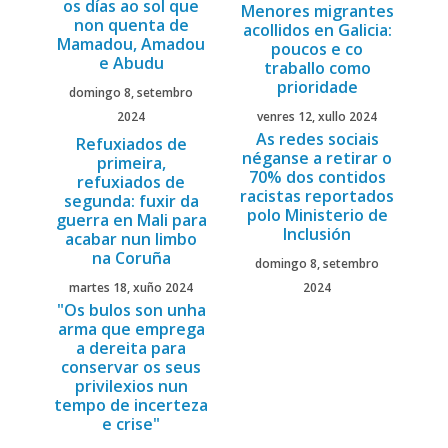
os días ao sol que
Menores migrantes
non quenta de
acollidos en Galicia:
Mamadou, Amadou
poucos e co
e Abudu
traballo como
prioridade
domingo 8, setembro
2024
venres 12, xullo 2024
As redes sociais
Refuxiados de
néganse a retirar o
primeira,
70% dos contidos
refuxiados de
racistas reportados
segunda: fuxir da
polo Ministerio de
guerra en Mali para
Inclusión
acabar nun limbo
na Coruña
domingo 8, setembro
martes 18, xuño 2024
2024
"Os bulos son unha
arma que emprega
a dereita para
conservar os seus
privilexios nun
tempo de incerteza
e crise"