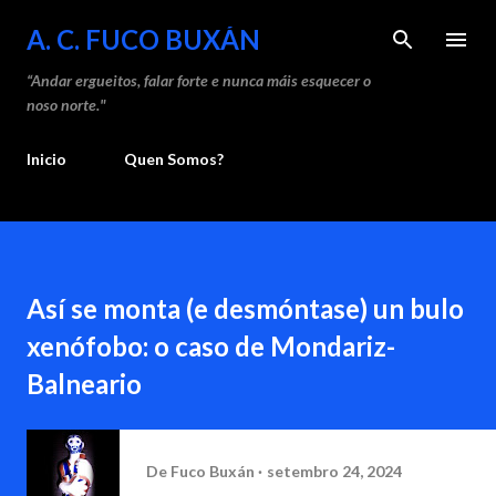
Saltar ao contido principal
A. C. FUCO BUXÁN
“Andar ergueitos, falar forte e nunca máis esquecer o
noso norte."
Inicio
Quen Somos?
Así se monta (e desmóntase) un bulo
xenófobo: o caso de Mondariz-
Balneario
De
Fuco Buxán
setembro 24, 2024