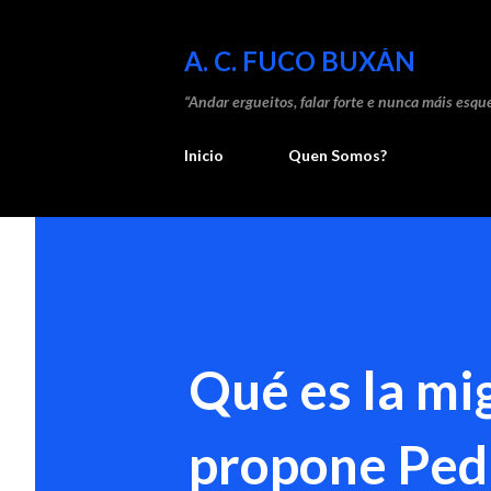
A. C. FUCO BUXÁN
“Andar ergueitos, falar forte e nunca máis esque
Inicio
Quen Somos?
Qué es la mi
propone Ped