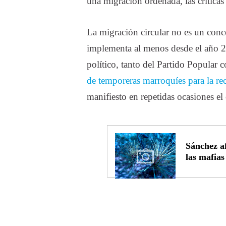
una migración ordenada, las críticas
La migración circular no es un con
implementa al menos desde el año 20
político, tanto del Partido Popula
de temporeras marroquíes para la re
manifiesto en repetidas ocasiones el
Sánchez a
las mafias