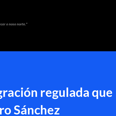
Saltar ao contido principal
cer o noso norte."
gración regulada que
ro Sánchez