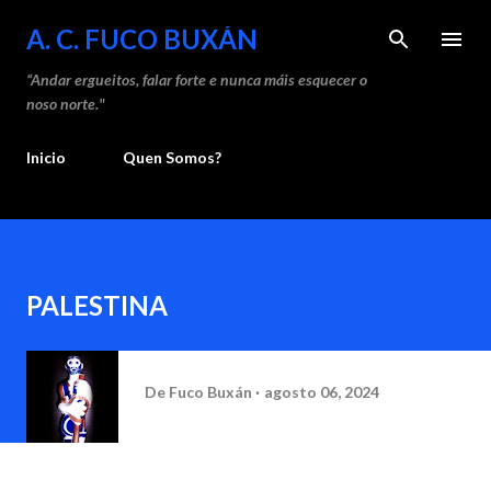
Saltar ao contido principal
A. C. FUCO BUXÁN
“Andar ergueitos, falar forte e nunca máis esquecer o
noso norte."
Inicio
Quen Somos?
PALESTINA
De
Fuco Buxán
agosto 06, 2024