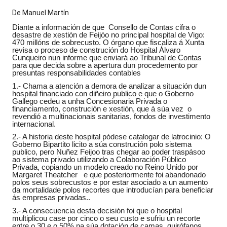
De Manuel Martín
Diante a información de que Consello de Contas cifra o
desastre de xestión de Feijóo no principal hospital de Vigo:
470 millóns de sobrecusto. O órgano que fiscaliza á Xunta
revisa o proceso de construción do Hospital Álvaro
Cunqueiro nun informe que enviará ao Tribunal de Contas
para que decida sobre a apertura dun procedemento por
presuntas responsabilidades contables
1.- Chama a atención a demora de analizar a situación dun
hospital financiado con diñeiro publico e que o Goberno
Gallego cedeu a unha Concesionaria Privada o
financiamento, construción e xestión, que á súa vez o
revendió a multinacionais sanitarias, fondos de investimento
internacional.
2.- A historia deste hospital pódese catalogar de latrocinio: O
Goberno Bipartito licito a súa construción polo sistema
publico, pero Nuñez Feijoo tras chegar ao poder traspásoo
ao sistema privado utilizando a Colaboración Público
Privada, copiando un modelo creado no Reino Unido por
Margaret Theatcher e que posteriormente foi abandonado
polos seus sobrecustos e por estar asociado a un aumento
da mortalidade polos recortes que introducían para beneficiar
ás empresas privadas..
3.- A consecuencia desta decisión foi que o hospital
multiplicou case por cinco o seu custo e sufriu un recorte
entre o 30 e o 50% na súa dotación de camas, quirófanos,