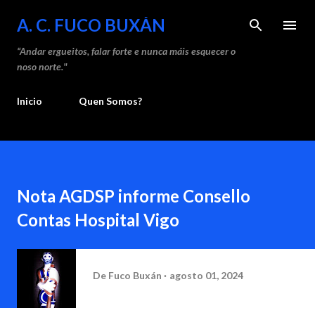
Saltar ao contido principal
A. C. FUCO BUXÁN
“Andar ergueitos, falar forte e nunca máis esquecer o
noso norte."
Inicio
Quen Somos?
Nota AGDSP informe Consello
Contas Hospital Vigo
De
Fuco Buxán
agosto 01, 2024