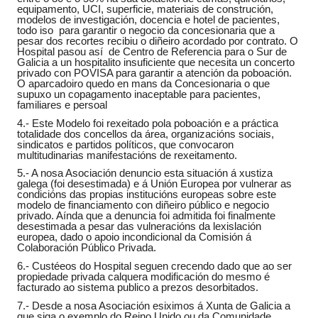
equipamento, UCI, superficie, materiais de construción,
modelos de investigación, docencia e hotel de pacientes,
todo iso para garantir o negocio da concesionaria que a
pesar dos recortes recibiu o diñeiro acordado por contrato. O
Hospital pasou así de Centro de Referencia para o Sur de
Galicia a un hospitalito insuficiente que necesita un concerto
privado con POVISA para garantir a atención da poboación.
O aparcadoiro quedo en mans da Concesionaria o que
supuxo un copagamento inaceptable para pacientes,
familiares e persoal
4.- Este Modelo foi rexeitado pola poboación e a práctica
totalidade dos concellos da área, organizacións sociais,
sindicatos e partidos políticos, que convocaron
multitudinarias manifestacións de rexeitamento.
5.- A nosa Asociación denuncio esta situación á xustiza
galega (foi desestimada) e á Unión Europea por vulnerar as
condicións das propias institucións europeas sobre este
modelo de financiamento con diñeiro público e negocio
privado. Aínda que a denuncia foi admitida foi finalmente
desestimada a pesar das vulneracións da lexislación
europea, dado o apoio incondicional da Comisión á
Colaboración Público Privada.
6.- Custéeos do Hospital seguen crecendo dado que ao ser
propiedade privada calquera modificación do mesmo é
facturado ao sistema publico a prezos desorbitados.
7.- Desde a nosa Asociación esiximos á Xunta de Galicia a
que siga o exemplo do Reino Unido ou da Comunidade