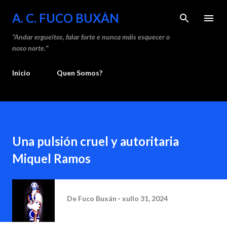
Saltar ao contido principal
A. C. FUCO BUXÁN
“Andar ergueitos, falar forte e nunca máis esquecer o
noso norte."
Inicio
Quen Somos?
Una pulsión cruel y autoritaria
Miquel Ramos
De
Fuco Buxán
xullo 31, 2024