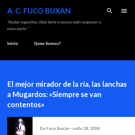
Saltar ao contido prin
A. C. FUCO BUXÁN
“Andar ergueitos, falar forte e nunca máis esquecer o
noso norte."
Inicio
Quen Somos?
El mejor mirador de la ría, las lanchas
a Mugardos: «Siempre se van
contentos»
De
Fuco Buxán
xullo 28, 2024