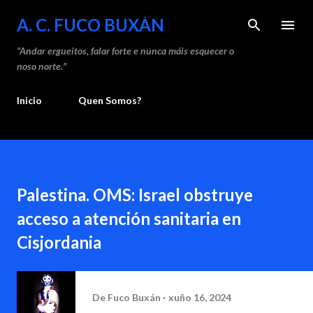
Saltar ao contido principal
A. C. FUCO BUXÁN
“Andar ergueitos, falar forte e nunca máis esquecer o
noso norte."
Inicio
Quen Somos?
Palestina. OMS: Israel obstruye
acceso a atención sanitaria en
Cisjordania
De
Fuco Buxán
xuño 16, 2024