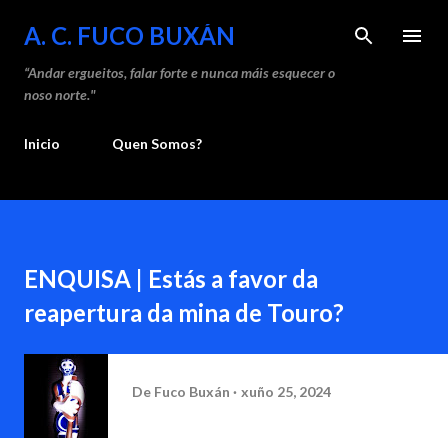
Saltar ao contido principal
A. C. FUCO BUXÁN
“Andar ergueitos, falar forte e nunca máis esquecer o
noso norte."
Inicio
Quen Somos?
ENQUISA | Estás a favor da
reapertura da mina de Touro?
De
Fuco Buxán
xuño 25, 2024