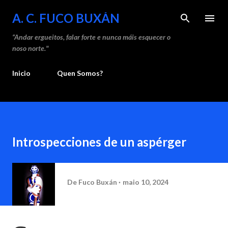
Saltar ao contido principal
A. C. FUCO BUXÁN
“Andar ergueitos, falar forte e nunca máis esquecer o
noso norte."
Inicio
Quen Somos?
Introspecciones de un aspérger
De
Fuco Buxán
maio 10, 2024