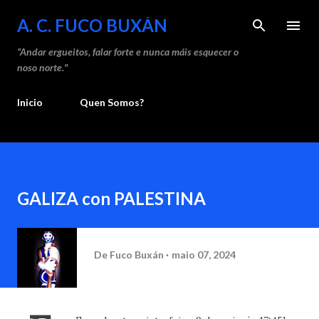
Saltar ao contido principal
A. C. FUCO BUXÁN
“Andar ergueitos, falar forte e nunca máis esquecer o
noso norte."
Inicio
Quen Somos?
GALIZA con PALESTINA
De
Fuco Buxán
maio 07, 2024