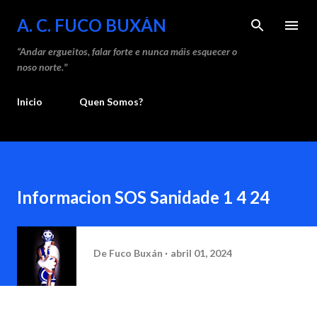
A. C. FUCO BUXÁN
“Andar ergueitos, falar forte e nunca máis esquecer o
noso norte."
Inicio
Quen Somos?
Informacion SOS Sanidade 1 4 24
De
Fuco Buxán
abril 01, 2024