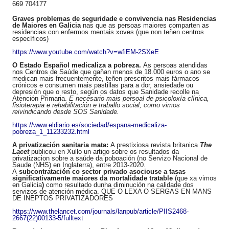
669 704177
Graves problemas de seguridad
e e
convivencia
nas Residencias
de Maiores en
Galicia
nas que as persoas maiores comparten as
residencias con enfermos mentais xoves (que non teñen centros
específicos)
https://www.youtube.com/watch?
v=wfiEM-2SXeE
O
Estado
Español
medicaliza a pobreza.
As persoas atendidas
nos Centros de Saúde que gañan menos de 18.000 euros o ano se
medican mais frecuentemente, teñen prescritos mais fármacos
crónicos e consumen mais pastillas para a dor, ansiedade ou
depresión que o resto, según os datos que Sanidade recolle na
Atención Primaria.
E necesario mais persoal de psicoloxía clínica,
fisioterapia e rehabilitación e traballo social, como vimos
reivindicando desde SOS Sanidade.
https://www.eldiario.es/
sociedad/espana-medicaliza-
pobreza_1_11233232.html
A privatización sanitaria mata:
A prestixiosa revista britanica
The
Lacet
publicou en Xullo un artigo sobre os resultados da
privatizacion sobre a saúde da poboación (no Servizo Nacional de
Saude (NHS) en Inglaterra), entre 2013-2020.
A
subcontratación
c
o
sector privado
asociouse a
ta
s
as
significativamente ma
i
ores d
a
mortalidad
e
tratable
(que xa vimos
en Galicia
)
como resultado dunha diminución na calidade dos
servizos de atención médica. QUE O LEXA O SERGAS EN MANS
DE INEPTOS PRIVATIZADORES
https://www.thelancet.com/
journals/lanpub/article/
PIIS2468-
2667(22)00133-5/
fulltext