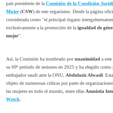
país presidente de la
Comisión de la Condición Jurídic
Mujer
(
CSW
) de este organismo. Desde la página ofic
considerada como "el principal órgano intergubername
exclusivamente a la promoción de la
igualdad de géne
mujer
".
Así, la Comisión ha nombrado por
unanimidad
a este
su 69º período de sesiones en 2025 y ha elegido como 
embajador saudí ante la ONU,
Abdulaziz Alwasil
. Est
objeto de numerosas críticas por parte de organizacione
las mujeres en todo el mundo, entre ellas
Amnistía Int
Watch
.