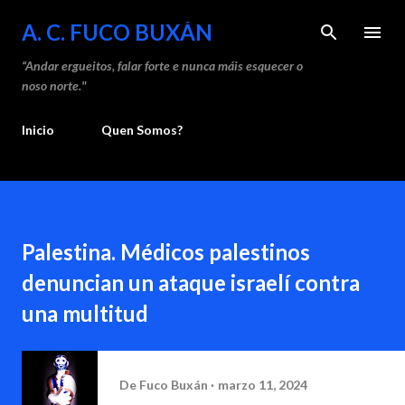
Saltar ao contido principal
A. C. FUCO BUXÁN
“Andar ergueitos, falar forte e nunca máis esquecer o
noso norte."
Inicio
Quen Somos?
Palestina. Médicos palestinos
denuncian un ataque israelí contra
una multitud
De
Fuco Buxán
marzo 11, 2024