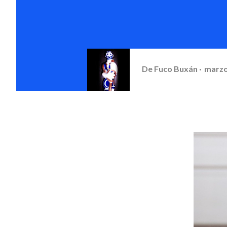
De
Fuco Buxán
marzo