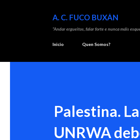
A. C. FUCO BUXÁN
“Andar ergueitos, falar forte e nunca máis esque
Inicio
Quen Somos?
Palestina. La
UNRWA debe c