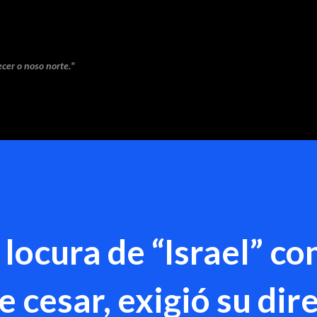
Saltar ao contido principal
cer o noso norte."
 locura de “Israel” co
esar, exigió su dire