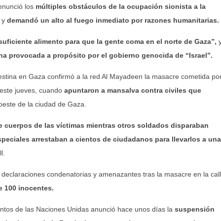
enunció los
múltiples obstáculos de la ocupación sionista a la
, y
demandó un alto al fuego inmediato por razones humanitarias.
suficiente alimento para que la gente coma en el norte de Gaza”,
a provocada a propósito por el gobierno genocida de “Israel”.
estina en Gaza confirmó a la red Al Mayadeen la masacre cometida po
 este jueves, cuando
apuntaron a mansalva contra civiles que
l oeste de la ciudad de Gaza.
e cuerpos de las víctimas mientras otros soldados disparaban
especiales arrestaban a cientos de ciudadanos para llevarlos a una
l.
n declaraciones condenatorias y amenazantes tras la masacre en la cal
e 100 inocentes.
entos de las Naciones Unidas anunció hace unos días la
suspensión