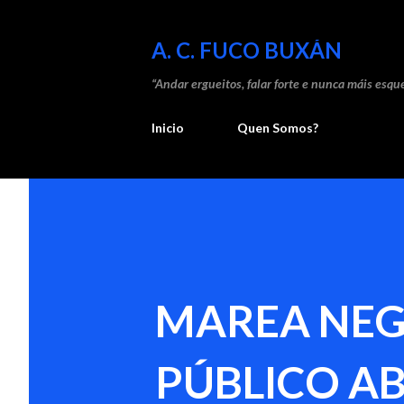
A. C. FUCO BUXÁN
“Andar ergueitos, falar forte e nunca máis esque
Inicio
Quen Somos?
MAREA NEGR
PÚBLICO AB