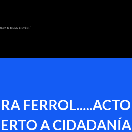
Saltar ao contido principal
cer o noso norte."
A FERROL.....ACTO
ERTO A CIDADANÍA..