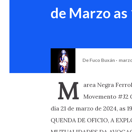
de Marzo as 
De
Fuco Buxán
marzo
M
area Negra Ferrol
Movemento #J2 Co
día 21 de marzo de 2024, as 1
QUENDA DE OFICIO, A EXPL
MUTUALIDADES DA AVOGACÍ