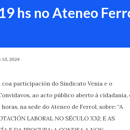
19 hs no Ateneo Ferr
 10, 2024
 coa participación do Sindicato Venia e o
nvidavos, ao acto público aberto á cidadania, 
9 horas, na sede do Ateneo de Ferrol, sobre: “A
OTACIÓN LABORAL NO SÉCULO XXI; E AS
A E DA PROCURA: A CONDEA A NON