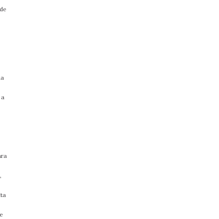
 de
na
 a
ara
,
ita
ue