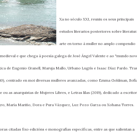
Xa no século XXI, reuniu os seus principais
estudos literarios posteriores sobre literatur
arte en torno á muller no amplo compendio
a medieval e que chega á poesía galega de José Ángel Valente e ao "mundo nov
tica de Eugenio Granell, Maruja Mallo, Urbano Lugrís e Isaac Díaz Pardo. Tra
 (2010), centrado en moi diversas mulleres avanzadas, como Emma Goldman, Sofí
ou as anarquistas de Mujeres Libres, e Letras lilas (2019), dedicado a escrito
ro, María Mariño, Dora e Pura Vázquez, Luz Pozo Garza ou Xohana Torres.
ras citadas fixo edicións e monografías específicas, entre as que salientan a