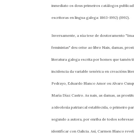
inmediato os dous primeiros catálogos publicado
escritoras en lingua galega: 1863-1992) (1992).
Inversamente, a súa tese de doutoramento "Imax
feministas" deu orixe ao libro Nais, damas, prost
literatura galega escrita por homes que tamén t
incidencia da variable xenérica en creacións li
Pedrayo, Eduardo Blanco Amor ou Alvaro Cunquei
María Díaz Castro. As nais, as damas, as prostit
a ideoloxía patriarcal establecida, o primeiro p
segundo a autora, por enriba de todos sobresae
identificar con Galicia. Así, Carmen Blanco reve