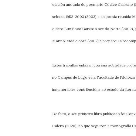
edición anotada do poemario Códice Calixtino (19
selecta 1952-2003 (2003) e da poesía reunida M
o libro Luz Pozo Garza: a ave do Norte (2002), 
Mariño. Vida e obra (2007) e preparou a recomp
Estes traballos enlazan coa súa actividade prof
no Campus de Lugo e na Facultade de Filoloxía 
innumerables contribucións ao estudo da literat
De feito, o seu primeiro libro publicado foi Co
Calero (2020), ao que seguiron a monografía Carb