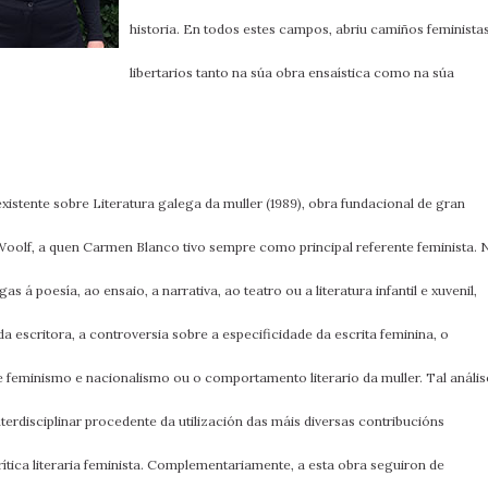
historia. En todos estes campos, abriu camiños feminista
libertarios tanto na súa obra ensaística como na súa
existente sobre Literatura galega da muller (1989), obra fundacional de gran
 Woolf, a quen Carmen Blanco tivo sempre como principal referente feminista. 
 á poesía, ao ensaio, a narrativa, ao teatro ou a literatura infantil e xuvenil,
a escritora, a controversia sobre a especificidade da escrita feminina, o
re feminismo e nacionalismo ou o comportamento literario da muller. Tal anális
erdisciplinar procedente da utilización das máis diversas contribucións
crítica literaria feminista. Complementariamente, a esta obra seguiron de