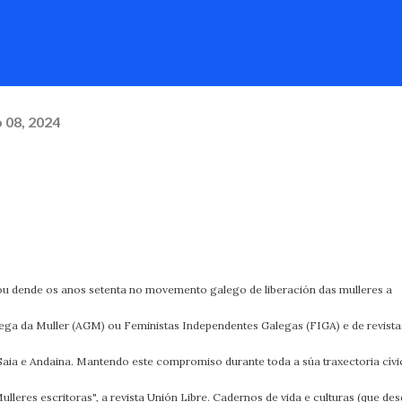
 08, 2024
ou dende os anos setenta no movemento galego de liberación das mulleres a
ega da Muller (AGM) ou Feministas Independentes Galegas (FIGA) e de revista
 Saia e Andaina. Mantendo este compromiso durante toda a súa traxectoria cívi
ulleres escritoras", a revista Unión Libre. Cadernos de vida e culturas (que de