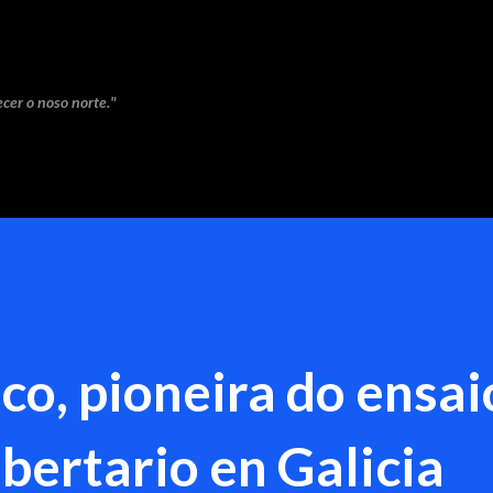
Saltar ao contido principal
cer o noso norte."
o, pioneira do ensai
ibertario en Galicia