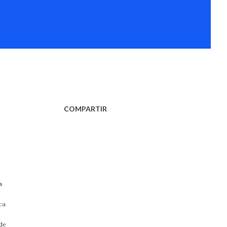
COMPARTIR
s
ca
sde