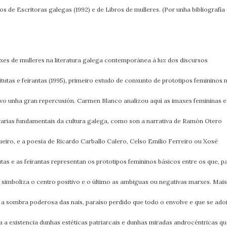
s de Escritoras galegas (1992) e de Libros de mulleres. (Por unha bibliografía
es de mulleres na literatura galega contemporánea á luz dos discursos
itutas e feirantas (1995), primeiro estudo de conxunto de prototipos femininos 
ivo unha gran repercusión. Carmen Blanco analizou aquí as imaxes femininas e
terarias fundamentais da cultura galega, como son a narrativa de Ramón Otero
ro, e a poesía de Ricardo Carballo Calero, Celso Emilio Ferreiro ou Xosé
utas e as feirantas representan os prototipos femininos básicos entre os que, p
ar simboliza o centro positivo e o último as ambiguas ou negativas marxes. Mais
 a sombra poderosa das nais, paraíso perdido que todo o envolve e que se ado
la a existencia dunhas estéticas patriarcais e dunhas miradas androcéntricas q