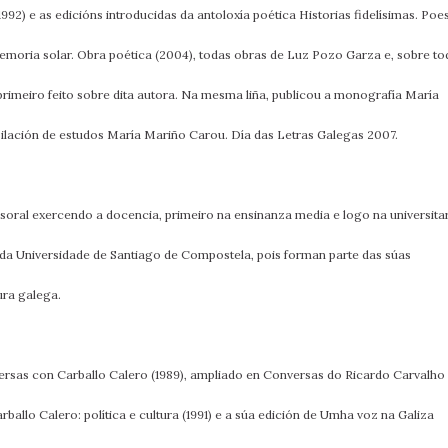
92) e as edicións introducidas da antoloxía poética Historias fidelísimas. Poe
emoria solar. Obra poética (2004), todas obras de Luz Pozo Garza e, sobre to
primeiro feito sobre dita autora. Na mesma liña, publicou a monografía María
ilación de estudos María Mariño Carou. Día das Letras Galegas 2007.
esoral exercendo a docencia, primeiro na ensinanza media e logo na universita
da Universidade de Santiago de Compostela, pois forman parte das súas
ura galega.
nversas con Carballo Calero (1989), ampliado en Conversas do Ricardo Carvalho
allo Calero: política e cultura (1991) e a súa edición de Umha voz na Galiza