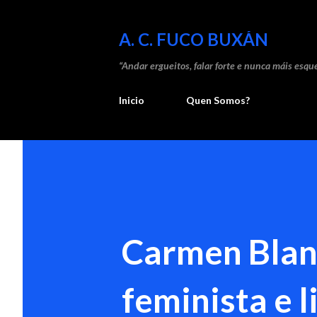
A. C. FUCO BUXÁN
“Andar ergueitos, falar forte e nunca máis esque
Inicio
Quen Somos?
Carmen Blanc
feminista e l