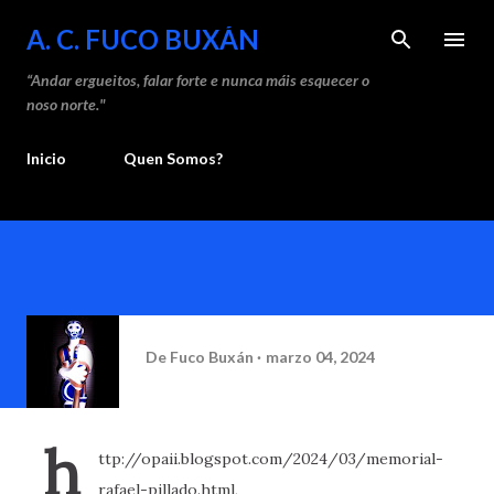
Saltar ao contido principal
A. C. FUCO BUXÁN
“Andar ergueitos, falar forte e nunca máis esquecer o
noso norte."
Inicio
Quen Somos?
De
Fuco Buxán
marzo 04, 2024
h
ttp://opaii.blogspot.com/2024/03/memorial-
rafael-pillado.html,