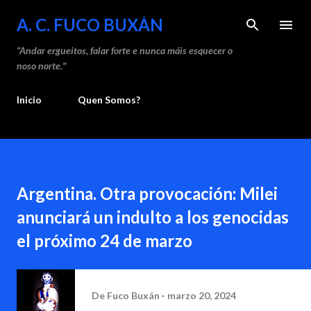
Saltar ao contido principal
A. C. FUCO BUXÁN
“Andar ergueitos, falar forte e nunca máis esquecer o
noso norte."
Inicio
Quen Somos?
Argentina. Otra provocación: Milei
anunciará un indulto a los genocidas
el próximo 24 de marzo
De
Fuco Buxán
marzo 20, 2024