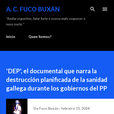
Sa
A. C. FUCO BUXÁN
“Andar ergueitos, falar forte e nunca máis esquecer o
noso norte."
Inicio
Quen Somos?
'DEP', el documental que narra la
destrucción planificada de la sanidad
gallega durante los gobiernos del PP
De
Fuco Buxán
febreiro 15, 2024