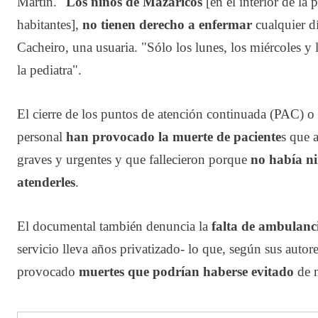
Martín. "
Los niños de Mazaricos
[en el interior de la
habitantes],
no tienen derecho a enfermar
cualquier d
Cacheiro, una usuaria. "Sólo los lunes, los miércoles y 
la pediatra".
El cierre de los puntos de atención continuada (PAC) o 
personal
han provocado la muerte de paciente
s que 
graves y urgentes y que fallecieron porque
no había n
atenderles
.
El documental también denuncia la
falta de ambulanci
servicio lleva años privatizado- lo que, según sus autor
provocado
muertes que podrían haberse evitado
de n