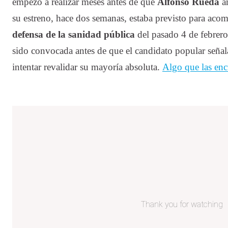
empezó a realizar meses antes de que
Alfonso Rueda
an
su estreno, hace dos semanas, estaba previsto para ac
defensa de la sanidad pública
del pasado 4 de febrero
sido convocada antes de que el candidato popular seña
intentar revalidar su mayoría absoluta.
Algo que las enc
Thank you for watching