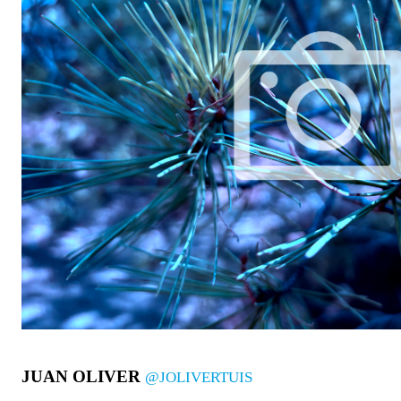
JUAN OLIVER
@JOLIVERTUIS
sido convocada antes de que el candidato popular seña
intentar revalidar su mayoría absoluta.
Algo que las enc
JUAN OLIVER
@JOLIVERTUIS