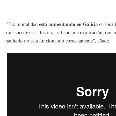
"Esa mortalidad
está aumentando en Galicia
en los úl
que sucede en la historia, y tiene una explicación, que n
sanitario no está funcionando correctamente”, añade.