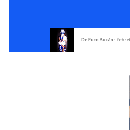
De
Fuco Buxán
febrei