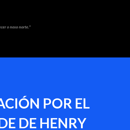
Saltar ao contido principal
cer o noso norte."
CIÓN POR EL
DE DE HENRY