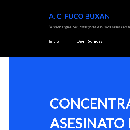
A. C. FUCO BUXÁN
“Andar ergueitos, falar forte e nunca máis esque
Inicio
Quen Somos?
CONCENTRA
ASESINATO 