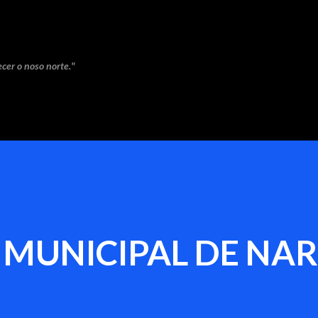
Saltar ao contido principal
cer o noso norte."
 MUNICIPAL DE NA