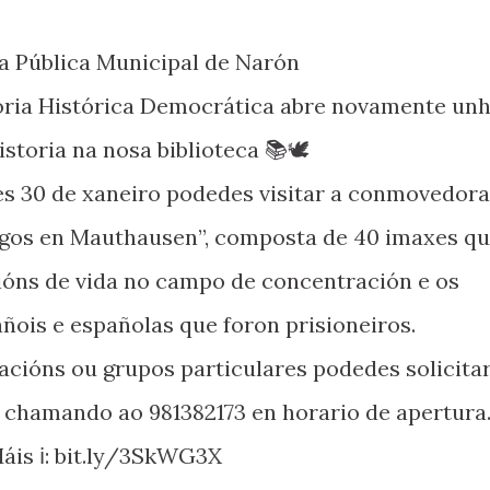
eca Pública Municipal de Narón
ria Histórica Democrática abre novamente un
historia na nosa biblioteca 📚🕊️
es 30 de xaneiro podedes visitar a conmovedora
egos en Mauthausen”, composta de 40 imaxes q
óns de vida no campo de concentración e os
ois e españolas que foron prisioneiros.
acións ou grupos particulares podedes solicita
a chamando ao 981382173 en horario de apertura
áis ℹ️: bit.ly/3SkWG3X