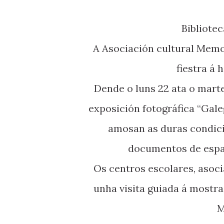
Bibliot
A Asociación cultural Memo
fiestra á 
Dende o luns 22 ata o mart
exposición fotográfica “Gal
amosan as duras condici
documentos de españ
Os centros escolares, asoci
unha visita guiada á mostr
M