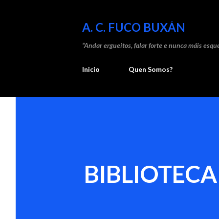
A. C. FUCO BUXÁN
“Andar ergueitos, falar forte e nunca máis esque
Inicio
Quen Somos?
BIBLIOTECA