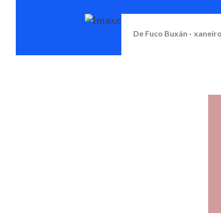
De
Fuco Buxán
xaneiro