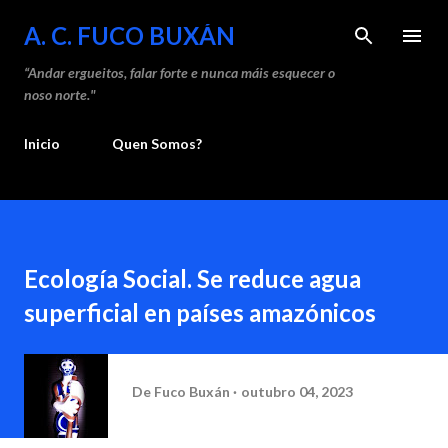
Saltar ao contido principal
A. C. FUCO BUXÁN
“Andar ergueitos, falar forte e nunca máis esquecer o
noso norte."
Inicio
Quen Somos?
Ecología Social. Se reduce agua
superficial en países amazónicos
De
Fuco Buxán
outubro 04, 2023